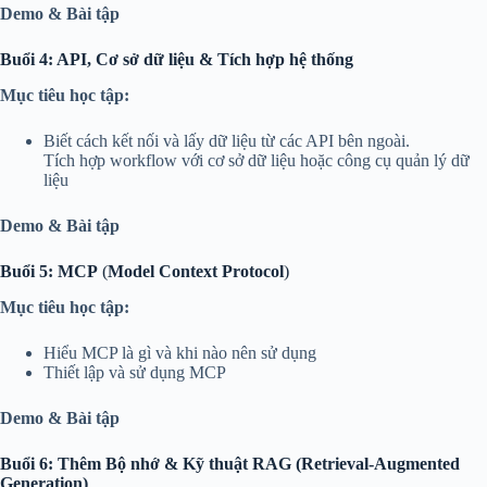
Demo & Bài tập
Buổi 4: API, Cơ sở dữ liệu & Tích hợp hệ thống
Mục tiêu học tập:
Biết cách kết nối và lấy dữ liệu từ các API bên ngoài.
Title
*
Tích hợp workflow với cơ sở dữ liệu hoặc công cụ quản lý dữ
liệu
Your review
Demo & Bài tập
Buổi 5: MCP
(
Model Context Protocol
)
Mục tiêu học tập:
Hiểu MCP là gì và khi nào nên sử dụng
Thiết lập và sử dụng MCP
Submit Review
Demo & Bài tập
Buổi 6: Thêm Bộ nhớ & Kỹ thuật RAG (Retrieval-Augmented
Thanks for your review!
Generation)