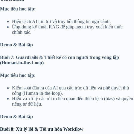
We are processing it and it will appear on the store soon.
Mục tiêu học tập:
Hiểu cách AI lưu trữ và truy hồi thông tin ngữ cảnh.
Ứng dụng kỹ thuật RAG để giúp agent truy xuất kiến thức
chính xác.
Demo & Bài tập
Buổi 7: Guardrails & Thiết kế có con người trong vòng lặp
(Human-in-the-Loop)
Mục tiêu học tập:
Kiểm soát đầu ra của AI qua cấu trúc dữ liệu và phê duyệt thủ
công (Human-in-the-loop).
Hiểu và xử lý các rủi ro liên quan đến thiên lệch (bias) và quyền
riêng tư dữ liệu.
Demo & Bài tập
Buổi 8: Xử lý lỗi & Tối ưu hóa Workflow