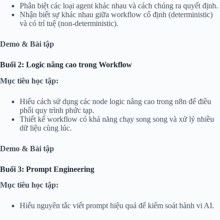
Phân biệt các loại agent khác nhau và cách chúng ra quyết định.
Nhận biết sự khác nhau giữa workflow cố định (deterministic)
và có trí tuệ (non-deterministic).
Demo & Bài tập
Buổi 2: Logic nâng cao trong Workflow
Mục tiêu học tập:
Hiểu cách sử dụng các node logic nâng cao trong n8n để điều
phối quy trình phức tạp.
Thiết kế workflow có khả năng chạy song song và xử lý nhiều
dữ liệu cùng lúc.
Demo & Bài tập
Buổi 3: Prompt Engineering
Write a review
Mục tiêu học tập:
Hiểu nguyên tắc viết prompt hiệu quả để kiểm soát hành vi AI.
Your rating