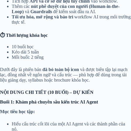
Tích hợp
API và cơ sở dữ liệu tùy chỉnh
vào workflow.
Thêm các
nút phê duyệt của con người (Human-in-the-
Loop)
và
Guardrails
để kiểm soát đầu ra AI.
Tối ưu hóa, mở rộng và bảo trì
workflow AI trong môi trường
thực tế.
⏱ Thời lượng khóa học
10 buổi học
Kéo dài 5 tuần
Mỗi buổi: 2 tiếng
Dưới đây là phiên bản
đã bỏ toàn bộ icon
và được biên tập lại mạch
lạc, đồng nhất về ngôn ngữ và cấu trúc — phù hợp để dùng trong tài
liệu giảng dạy, syllabus hoặc brochure khóa học.
NỘI DUNG CHI TIẾT (10 BUỔI) – DỰ KIẾN
Buổi 1: Khám phá chuyên sâu kiến trúc AI Agent
Mục tiêu học tập:
Hiểu cấu trúc cốt lõi của một AI Agent và các thành phần của
nó.