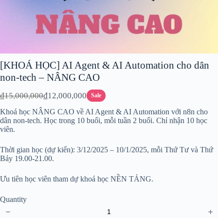
[KHOÁ HỌC] AI Agent & AI Automation cho dân
non-tech – NÂNG CAO
W
N
₫15,000,000
₫12,000,000
Sale
a
o
Khoá học NÂNG CAO về AI Agent & AI Automation với n8n cho
s
w
dân non-tech. Học trong 10 buổi, mỗi tuần 2 buổi. Chỉ nhận 10 học
viên.
Thời gian học (dự kiến): 3/12/2025 – 10/1/2025, mỗi Thứ Tư và Thứ
Bảy 19.00-21.00.
Ưu tiên học viên tham dự khoá học NỀN TẢNG.
Quantity