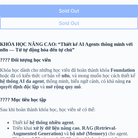
Sold Out
Sold Out
KHÓA HỌC NÂNG CAO: “Thiết kế AI Agents thông minh với
n8n — Từ tự động hóa đến tự chủ”
???? Đối tượng học viên
Khóa học dành cho những học viên đã hoàn thành khóa
Foundation
hoặc đã có kiến thức cơ bản về
n8n
, và mong muốn học cách thiết kế
hệ thống AI đa agent
, thông minh, hiểu ngữ cảnh, có khả năng
ra
quyết định độc lập
và
mở rộng quy mô
.
???? Mục tiêu học tập
Sau khi hoàn thành khóa học, học viên sẽ có thể:
Thiết kế
hệ thống nhiều agent
.
Triển khai
xử lý dữ liệu nâng cao
,
RAG (Retrieval-
Augmented Generation)
và
bộ nhớ (Memory)
cho agent.